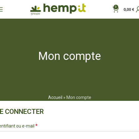
0
0,00
€
Mon compte
Accueil
»
Mon compte
E CONNECTER
*
entifiant ou e-mail