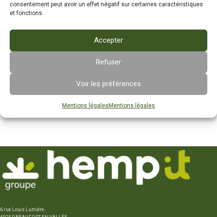
consentement peut avoir un effet négatif sur certaines caractéristiques
L'inscription sur ce site vous permet d'accéder au 
et fonctions.
suivi et à l'historique de vos commandes. Remplissez 
simplement les champs ci-dessous et nous créerons 
Accepter
votre compte rapidement.

Nous vous demanderons uniquement les informations 
nécessaires pour accélérer et simplifier votre 
Refuser
demande.
Voir les préférences
S’INSCRIRE
Mentions légales
Mentions légales
6 rue Louis Lumière.