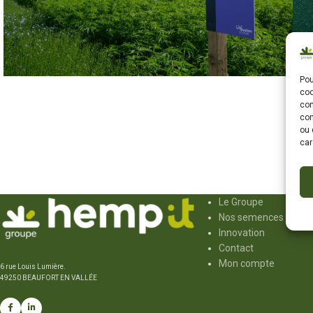
Pou
coo
con
Événements
Salon Lin’Ovation 2026
com
ou 
car
Le Groupe
Nos semences
Innovation
Contact
Mon compte
6 rue Louis Lumière.
49250 BEAUFORT EN VALLÉE