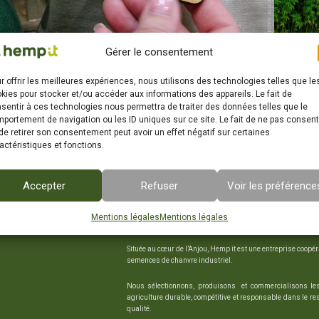
Gérer le consentement
r offrir les meilleures expériences, nous utilisons des technologies telles que le
kies pour stocker et/ou accéder aux informations des appareils. Le fait de
sentir à ces technologies nous permettra de traiter des données telles que le
Événements
Farm
Les 60 ans
portement de navigation ou les ID uniques sur ce site. Le fait de ne pas consent
de retirer son consentement peut avoir un effet négatif sur certaines
actéristiques et fonctions.
Accepter
Refuser
Voir les préférence
UNE COOPÉRATIVE INNOVANTE, ANC
Mentions légales
Mentions légales
1964
Située au cœur de l’Anjou, Hemp it est une entreprise coopé
semences de chanvre industriel.
Nous sélectionnons, produisons et commercialisons le
agriculture durable, compétitive et responsable dans le r
qualité.