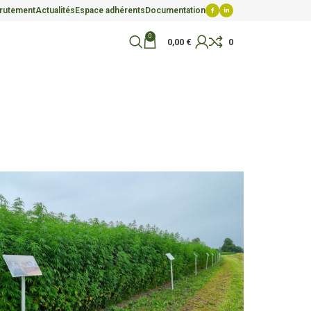
rutement
Actualités
Espace adhérents
Documentation
0
0,00
€
0